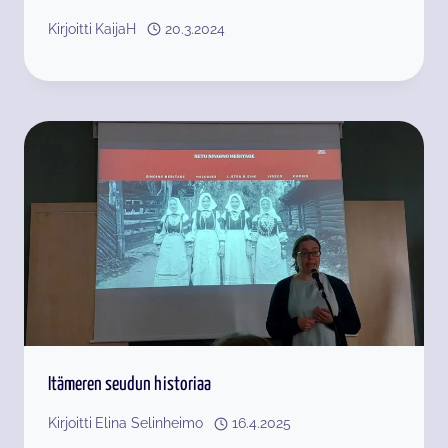
Kirjoitti
KaijaH
20.3.2024
Itämeren seudun historiaa
Kirjoitti
Elina Selinheimo
16.4.2025