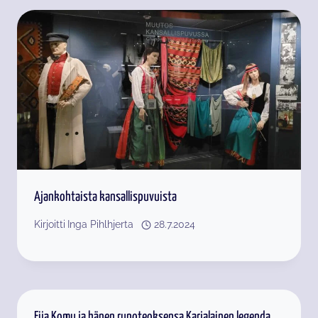
Ajankohtaista kansallispuvuista
Kirjoitti
Inga Pihlhjerta
28.7.2024
Eija Komu ja hänen runoteoksensa Karjalainen legenda