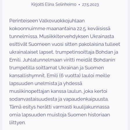
Kirjoitti
Elina Selinheimo
27.5.2023
Perinteiseen Valkovuokkojuhlaan
kokoonnuimme maanantaina 22.5. keväisissä
tunnelmissa. Musiikkitervehdyksen Ukrainasta
esittivät Suomeen vuosi sitten pakolaisina tulleet
ukrainalaiset lapset, trumpetinsoittaja Bohdan ja
Emili. Juhlatunnelmaan viritti meidät Bohdanin
trumpetilla soittamat Ukrainan ja Suomen
kansallishymnit. Emili (6 vuotta) lauloi meille
lapsuuden unelmista ja yhdessä
musiikinopettajan kanssa laulun, joka kertoi
sodanvastaisuudesta ja vapaudenkaipuusta.
Tämä esitys herätti varmasti kuulijakunnassa
omia lapsuuden muistoja Suomen historiaan
liittyen.