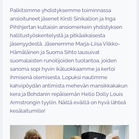
Palkitsimme yhdistyksemme toiminnassa
ansioituneet jäsenet Kirsti Sinikallion ja Inga
Pihlhjertan kultaisin ansiomerkein yhdistyksen
hallitustyöskentelystä ja pitkäaikaisesta
jäsenyydestä. Jäsenemme Marja-Liisa Vilkko-
Hämäläinen ja Suoma Sihto lausuivat
suomalaisten runoilijoiden tuotantoa, joiden
sanoma sopi hyvin ikäluokkaamme ja kertoi
ihmisenä olemisesta. Lopuksi nautimme
kahvipöydän antimista mehevän mansikkakakun
kera ja Bohdanin repäisemän Hello Dolly Louis
Armstrongin tyyliin. Näillä eväillä on hyvä lähteä
kesälaitumille!