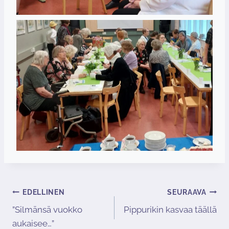
EDELLINEN
SEURAAVA
Artikkelien
”Silmänsä vuokko
Pippurikin kasvaa täällä
selaus
aukaisee…”