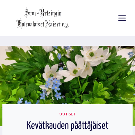
Siirry
sisältöön
UUTISET
Kevätkauden päättäjäiset